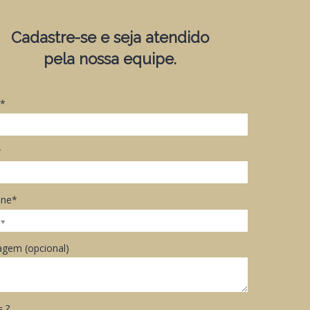
Cadastre-se e seja atendido
pela nossa equipe.
*
*
one*
gem (opcional)
= ?