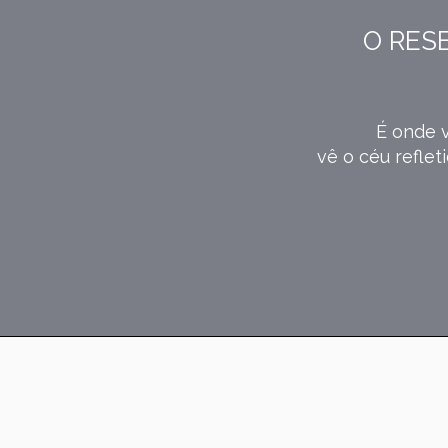
O RES
É onde v
vê o céu reflet